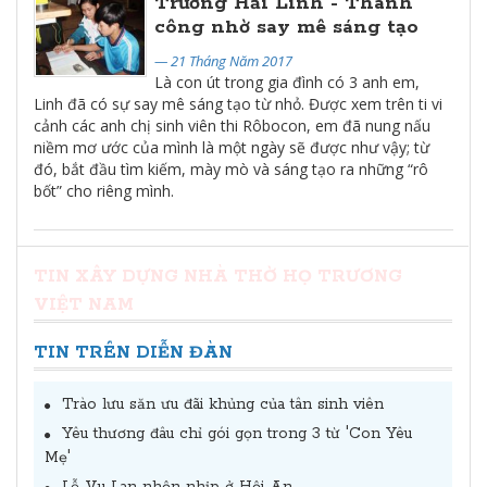
Trương Hải Linh - Thành
công nhờ say mê sáng tạo
— 21 Tháng Năm 2017
Là con út trong gia đình có 3 anh em,
Linh đã có sự say mê sáng tạo từ nhỏ. Được xem trên ti vi
cảnh các anh chị sinh viên thi Rôbocon, em đã nung nấu
niềm mơ ước của mình là một ngày sẽ được như vậy; từ
đó, bắt đầu tìm kiếm, mày mò và sáng tạo ra những “rô
bốt” cho riêng mình.
TIN XÂY DỰNG NHÀ THỜ HỌ TRƯƠNG
VIỆT NAM
TIN TRÊN DIỄN ĐÀN
Trào lưu săn ưu đãi khủng của tân sinh viên
Yêu thương đâu chỉ gói gọn trong 3 từ 'Con Yêu
Mẹ'