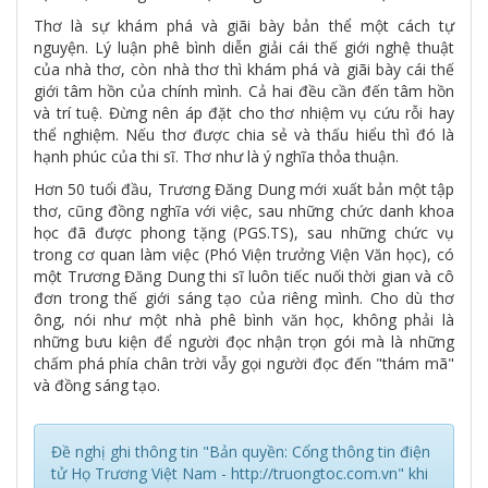
Thơ là sự khám phá và giãi bày bản thể một cách tự
nguyện. Lý luận phê bình diễn giải cái thế giới nghệ thuật
của nhà thơ, còn nhà thơ thì khám phá và giãi bày cái thế
giới tâm hồn của chính mình. Cả hai đều cần đến tâm hồn
và trí tuệ. Đừng nên áp đặt cho thơ nhiệm vụ cứu rỗi hay
thể nghiệm. Nếu thơ được chia sẻ và thấu hiểu thì đó là
hạnh phúc của thi sĩ. Thơ như là ý nghĩa thỏa thuận.
Hơn 50 tuổi đầu, Trương Đăng Dung mới xuất bản một tập
thơ, cũng đồng nghĩa với việc, sau những chức danh khoa
học đã được phong tặng (PGS.TS), sau những chức vụ
trong cơ quan làm việc (Phó Viện trưởng Viện Văn học), có
một Trương Đăng Dung thi sĩ luôn tiếc nuối thời gian và cô
đơn trong thế giới sáng tạo của riêng mình. Cho dù thơ
ông, nói như một nhà phê bình văn học, không phải là
những bưu kiện để người đọc nhận trọn gói mà là những
chấm phá phía chân trời vẫy gọi người đọc đến "thám mã"
và đồng sáng tạo.
Đề nghị ghi thông tin "Bản quyền: Cổng thông tin điện
tử Họ Trương Việt Nam - http://truongtoc.com.vn" khi