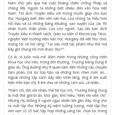
Nam chủ yếu qua hai cuộc kháng chiến chống Pháp và
chống Mỹ. Người ta không biết nhiều đến văn hóa Việt
Nam. Tôi dịch Truyện Kiều với mong muốn giúp cho bạn
đọc Hungary biết đến nền văn học của chúng ta, hiểu hơn
nỗi đau và cả những bâng khuâng, xao xuyến của các thi
nhân trước thân phận của con người. Sau khi bản dịch
Truyện Kiều in thành sách, Giáo sư Viện sĩ Klocniczay Tibor,
nguyên Viện trưởng Viện Văn học Hungary đã viết thư chúc
mừng tôi và hỏi rằng: "Tại sao một tác phẩm như thế mà
bây giờ chúng tôi mới được đọc?".
Có lẽ, vì luôn mải mê đắm mình trong những công trình
khoa học cho nên, trong đời thường, Trương Đăng Dung ít
giao du. Ông dường như ít quan tâm đến những câu chuyện
tầm phào, trà dư tửu hậu và những bon chen cơm áo…
Ngoài những tập sách dày dặn trình làng, ông ít khi xuất
hiện trên báo chí, ít khi chia sẻ những cảm xúc cá nhân…
Thậm chí, đối với nhiều thế hệ học trò, Trương Đăng Dung
là một thế giới bí ẩn, khó gần, khó hiểu, "kính nhi viễn chi".
Nhưng rồi, không ít người ngạc nhiên khi gần đây, ông cho
ra mắt tập thơ Những kỷ niệm tưởng tượng, một tập thơ
vẻn vẹn có 25 bài, tập hợp những sáng tác chọn lọc trong