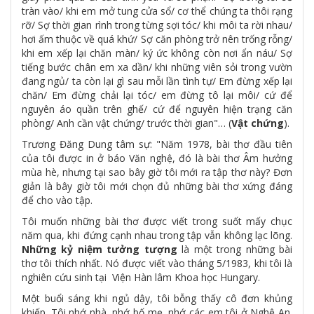
tràn vào/ khi em mở tung cửa sổ/ cơ thể chúng ta thôi rạng
rỡ/ Sợ thời gian rình trong từng sợi tóc/ khi môi ta rời nhau/
hơi ấm thuộc về quá khứ/ Sợ căn phòng trở nên trống rỗng/
khi em xếp lại chăn màn/ ký ức không còn nơi ẩn náu/ Sợ
tiếng bước chân em xa dần/ khi những viên sỏi trong vườn
đang ngủ/ ta còn lại gì sau mỗi lần tình tự/ Em đừng xếp lại
chăn/ Em đừng chải lại tóc/ em đừng tô lại môi/ cứ để
nguyên áo quần trên ghế/ cứ để nguyên hiện trạng căn
phòng/ Anh cần vật chứng/ trước thời gian"… (
Vật chứng
).
Trương Đăng Dung tâm sự: "Năm 1978, bài thơ đầu tiên
của tôi được in ở báo Văn nghệ, đó là bài thơ Âm hưởng
mùa hè, nhưng tại sao bây giờ tôi mới ra tập thơ này? Đơn
giản là bây giờ tôi mới chọn đủ những bài thơ xứng đáng
để cho vào tập.
Tôi muốn những bài thơ được viết trong suốt mấy chục
năm qua, khi đứng cạnh nhau trong tập vẫn không lạc lõng.
Những kỷ niệm tưởng tượng
là một trong những bài
thơ tôi thích nhất. Nó được viết vào tháng 5/1983, khi tôi là
nghiên cứu sinh tại Viện Hàn lâm Khoa học Hungary.
Một buổi sáng khi ngủ dậy, tôi bỗng thấy cô đơn khủng
khiếp. Tôi nhớ nhà, nhớ bố mẹ, nhớ các em tôi ở Nghệ An.