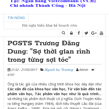
TIN NÓNG
Hội nghị triển khai kế hoạch công tác kết nối các Tộc họ và
PGSTS Trương Đăng
Dung: "Sợ thời gian rình
trong từng sợi tóc"
21:52 - 21/05/2017
Admin
Người họ Trương
6197
Ông là tác giả của nhiều công trình khoa học dày dặn như
Các vấn đề của khoa học văn học, Từ văn bản đến tác
phẩm văn học, Tác phẩm văn học như là quá trình…
và những tác phẩm dịch thuật có ý nghĩa: Dịch Truyện Kiều
ra tiếng Hungary (năm 1984), dịch tiểu thuyết Lâu đài (của
Franz Kafka - 1998), Đứa trẻ mồ côi (Moricz Zsigmond -