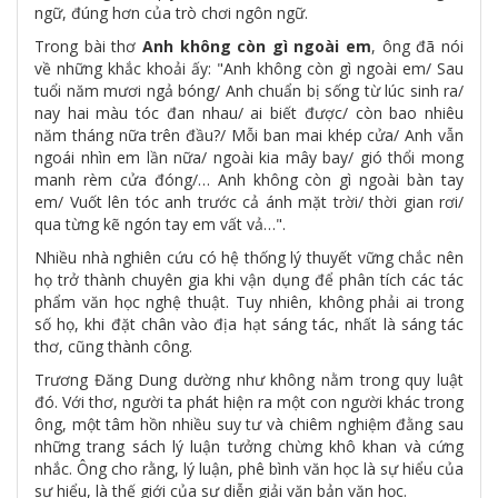
ngữ, đúng hơn của trò chơi ngôn ngữ.
Trong bài thơ
Anh không còn gì ngoài em
, ông đã nói
về những khắc khoải ấy: "Anh không còn gì ngoài em/ Sau
tuổi năm mươi ngả bóng/ Anh chuẩn bị sống từ lúc sinh ra/
nay hai màu tóc đan nhau/ ai biết được/ còn bao nhiêu
năm tháng nữa trên đầu?/ Mỗi ban mai khép cửa/ Anh vẫn
ngoái nhìn em lần nữa/ ngoài kia mây bay/ gió thổi mong
manh rèm cửa đóng/… Anh không còn gì ngoài bàn tay
em/ Vuốt lên tóc anh trước cả ánh mặt trời/ thời gian rơi/
qua từng kẽ ngón tay em vất vả…".
Nhiều nhà nghiên cứu có hệ thống lý thuyết vững chắc nên
họ trở thành chuyên gia khi vận dụng để phân tích các tác
phẩm văn học nghệ thuật. Tuy nhiên, không phải ai trong
số họ, khi đặt chân vào địa hạt sáng tác, nhất là sáng tác
thơ, cũng thành công.
Trương Đăng Dung dường như không nằm trong quy luật
đó. Với thơ, người ta phát hiện ra một con người khác trong
ông, một tâm hồn nhiều suy tư và chiêm nghiệm đằng sau
những trang sách lý luận tưởng chừng khô khan và cứng
nhắc. Ông cho rằng, lý luận, phê bình văn học là sự hiểu của
sự hiểu, là thế giới của sự diễn giải văn bản văn học.