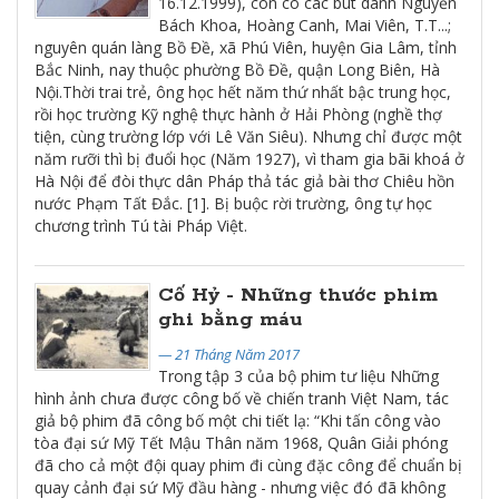
16.12.1999), còn có các bút danh Nguyễn
Bách Khoa, Hoàng Canh, Mai Viên, T.T...;
nguyên quán làng Bồ Đề, xã Phú Viên, huyện Gia Lâm, tỉnh
Bắc Ninh, nay thuộc phường Bồ Đề, quận Long Biên, Hà
Nội.Thời trai trẻ, ông học hết năm thứ nhất bậc trung học,
rồi học trường Kỹ nghệ thực hành ở Hải Phòng (nghề thợ
tiện, cùng trường lớp với Lê Văn Siêu). Nhưng chỉ được một
năm rưỡi thì bị đuổi học (Năm 1927), vì tham gia bãi khoá ở
Hà Nội để đòi thực dân Pháp thả tác giả bài thơ Chiêu hồn
nước Phạm Tất Đắc. [1]. Bị buộc rời trường, ông tự học
chương trình Tú tài Pháp Việt.
Cố Hỷ - Những thước phim
ghi bằng máu
— 21 Tháng Năm 2017
Trong tập 3 của bộ phim tư liệu Những
hình ảnh chưa được công bố về chiến tranh Việt Nam, tác
giả bộ phim đã công bố một chi tiết lạ: “Khi tấn công vào
tòa đại sứ Mỹ Tết Mậu Thân năm 1968, Quân Giải phóng
đã cho cả một đội quay phim đi cùng đặc công để chuẩn bị
quay cảnh đại sứ Mỹ đầu hàng - nhưng việc đó đã không