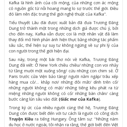
Kafka là hình ảnh của cõi mộng, của những cơn ác mộng
có nguồn gốc từ nỗi hoang mang lo sợ trước thế giới. Điều
đó làm nên đặc trưng thế giới nghệ thuật của Kafka".
Tiểu thuyết Lâu đài được xuất bản đã đưa Trương Đăng
Dung trở thành một trong những dịch giả được chú ý, bởi
cho đến nay, Kafka vẫn được coi là một nhân vật đã làm
thay đổi mô hình phản ánh hiện thực bằng những tác phẩm
sâu sắc, thể hiện sự suy tư không ngừng về sự phi lý của
con người trong thế giới hiện đại.
Sau này, trong một bài thơ nói về Kafka, Trương Đăng
Dung đã viết: Ở New York chiều chiều/ những con voi nhảy
từ tầng mười một xuống sông/ cứu những con chim sẻ. Ở
Paris trước cửa Viện bảo tàng/ người nằm ngáp/ trâu xếp
hàng mua cỏ/… khắp nơi/ những đôi mắt/ dính trên cổ/
những người không có mặt/ những tiếng kêu phát ra từ
miệng những người không có cổ/ những bàn chân/ càng
bước càng lún sâu vào đất
(Giấc mơ của Kafka
).
Trong ký ức của nhiều người cùng thế hệ, Trương Đăng
Dung còn được biết đến với tư cách là người có công dịch
Truyện Kiều
ra tiếng Hungary. Ông tâm sự: "Những năm
du học ở nước ngoài, tôi nhận ra rằng, thế giới biết đến Việt