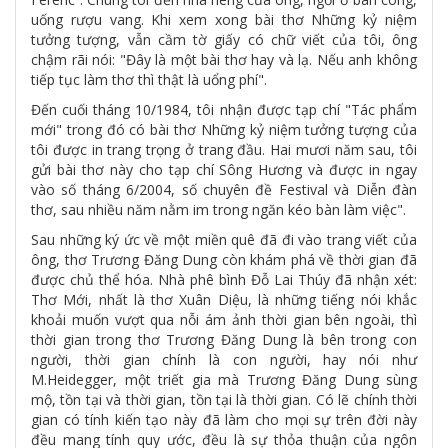
uống rượu vang. Khi xem xong bài thơ Những kỷ niệm
tưởng tượng, vẫn cầm tờ giấy có chữ viết của tôi, ông
chậm rãi nói: "Đây là một bài thơ hay và lạ. Nếu anh không
tiếp tục làm thơ thì thật là uổng phí".
Đến cuối tháng 10/1984, tôi nhận được tạp chí "Tác phẩm
mới" trong đó có bài thơ Những kỷ niệm tưởng tượng của
tôi được in trang trọng ở trang đầu. Hai mươi năm sau, tôi
gửi bài thơ này cho tạp chí Sông Hương và được in ngay
vào số tháng 6/2004, số chuyên đề Festival và Diễn đàn
thơ, sau nhiều năm nằm im trong ngăn kéo bàn làm việc".
Sau những ký ức về một miền quê đã đi vào trang viết của
ông, thơ Trương Đăng Dung còn khám phá về thời gian đã
được chủ thể hóa. Nhà phê bình Đỗ Lai Thúy đã nhận xét:
Thơ Mới, nhất là thơ Xuân Diệu, là những tiếng nói khắc
khoải muốn vượt qua nỗi ám ảnh thời gian bên ngoài, thì
thời gian trong thơ Trương Đăng Dung là bên trong con
người, thời gian chính là con người, hay nói như
M.Heidegger, một triết gia mà Trương Đăng Dung sùng
mộ, tồn tại và thời gian, tồn tại là thời gian. Có lẽ chính thời
gian có tính kiến tạo này đã làm cho mọi sự trên đời này
đều mang tính quy ước, đều là sự thỏa thuận của ngôn