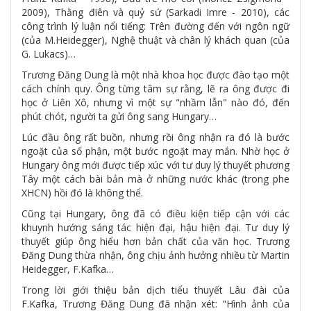
2009), Thằng điên và quỷ sứ (Sarkadi Imre - 2010), các
công trình lý luận nổi tiếng: Trên đường đến với ngôn ngữ
(của M.Heidegger), Nghệ thuật và chân lý khách quan (của
G. Lukacs)…
Trương Đăng Dung là một nhà khoa học được đào tạo một
cách chính quy. Ông từng tâm sự rằng, lẽ ra ông được đi
học ở Liên Xô, nhưng vì một sự "nhầm lẫn" nào đó, đến
phút chót, người ta gửi ông sang Hungary…
Lúc đầu ông rất buồn, nhưng rồi ông nhận ra đó là bước
ngoặt của số phận, một bước ngoặt may mắn. Nhờ học ở
Hungary ông mới được tiếp xúc với tư duy lý thuyết phương
Tây một cách bài bản mà ở những nước khác (trong phe
XHCN) hồi đó là không thể.
Cũng tại Hungary, ông đã có điều kiện tiếp cận với các
khuynh hướng sáng tác hiện đại, hậu hiện đại. Tư duy lý
thuyết giúp ông hiểu hơn bản chất của văn học. Trương
Đăng Dung thừa nhận, ông chịu ảnh hưởng nhiều từ Martin
Heidegger, F.Kafka…
Trong lời giới thiệu bản dịch tiểu thuyết Lâu đài của
F.Kafka, Trương Đăng Dung đã nhận xét: "Hình ảnh của