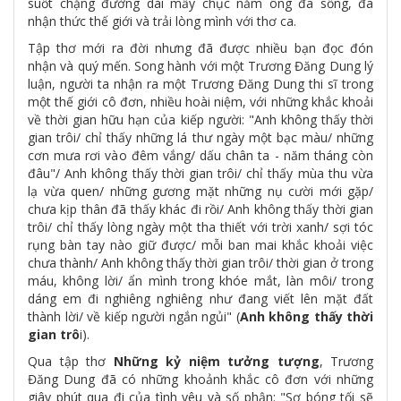
suốt chặng đường dài mấy chục năm ông đã sống, đã
nhận thức thế giới và trải lòng mình với thơ ca.
Tập thơ mới ra đời nhưng đã được nhiều bạn đọc đón
nhận và quý mến. Song hành với một Trương Đăng Dung lý
luận, người ta nhận ra một Trương Đăng Dung thi sĩ trong
một thế giới cô đơn, nhiều hoài niệm, với những khắc khoải
về thời gian hữu hạn của kiếp người: "Anh không thấy thời
gian trôi/ chỉ thấy những lá thư ngày một bạc màu/ những
cơn mưa rơi vào đêm vắng/ dấu chân ta - năm tháng còn
đâu"/ Anh không thấy thời gian trôi/ chỉ thấy mùa thu vừa
lạ vừa quen/ những gương mặt những nụ cười mới gặp/
chưa kịp thân đã thấy khác đi rồi/ Anh không thấy thời gian
trôi/ chỉ thấy lòng ngày một tha thiết với trời xanh/ sợi tóc
rụng bàn tay nào giữ được/ mỗi ban mai khắc khoải việc
chưa thành/ Anh không thấy thời gian trôi/ thời gian ở trong
máu, không lời/ ẩn mình trong khóe mắt, làn môi/ trong
dáng em đi nghiêng nghiêng như đang viết lên mặt đất
thành lời/ về kiếp người ngắn ngủi" (
Anh không thấy thời
gian trô
i).
Qua tập thơ
Những kỷ niệm tưởng tượng
, Trương
Đăng Dung đã có những khoảnh khắc cô đơn với những
giây phút qua đi của tình yêu và số phận: "Sợ bóng tối sẽ