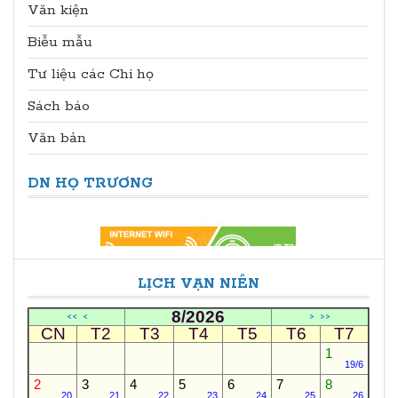
Văn kiện
Biễu mẫu
Tư liệu các Chi họ
Sách báo
Văn bản
DN HỌ TRƯƠNG
LỊCH VẠN NIÊN
8/2026
<<
<
>
>>
CN
T2
T3
T4
T5
T6
T7
1
19/6
2
3
4
5
6
7
8
20
21
22
23
24
25
26