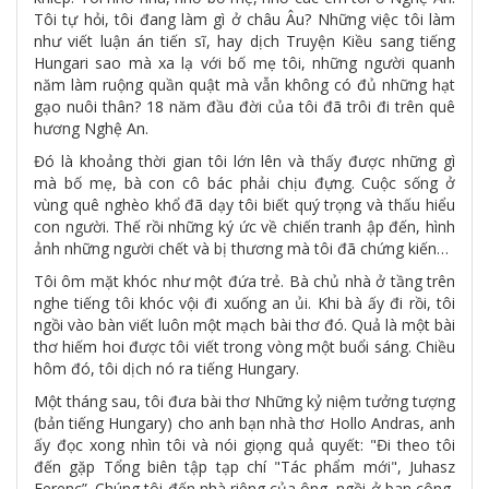
Tôi tự hỏi, tôi đang làm gì ở châu Âu? Những việc tôi làm
như viết luận án tiến sĩ, hay dịch Truyện Kiều sang tiếng
Hungari sao mà xa lạ với bố mẹ tôi, những người quanh
năm làm ruộng quần quật mà vẫn không có đủ những hạt
gạo nuôi thân? 18 năm đầu đời của tôi đã trôi đi trên quê
hương Nghệ An.
Đó là khoảng thời gian tôi lớn lên và thấy được những gì
mà bố mẹ, bà con cô bác phải chịu đựng. Cuộc sống ở
vùng quê nghèo khổ đã dạy tôi biết quý trọng và thấu hiểu
con người. Thế rồi những ký ức về chiến tranh ập đến, hình
ảnh những người chết và bị thương mà tôi đã chứng kiến…
Tôi ôm mặt khóc như một đứa trẻ. Bà chủ nhà ở tầng trên
nghe tiếng tôi khóc vội đi xuống an ủi. Khi bà ấy đi rồi, tôi
ngồi vào bàn viết luôn một mạch bài thơ đó. Quả là một bài
thơ hiếm hoi được tôi viết trong vòng một buổi sáng. Chiều
hôm đó, tôi dịch nó ra tiếng Hungary.
Một tháng sau, tôi đưa bài thơ Những kỷ niệm tưởng tượng
(bản tiếng Hungary) cho anh bạn nhà thơ Hollo Andras, anh
ấy đọc xong nhìn tôi và nói giọng quả quyết: "Đi theo tôi
đến gặp Tổng biên tập tạp chí "Tác phẩm mới", Juhasz
Ferenc”. Chúng tôi đến nhà riêng của ông, ngồi ở ban công,