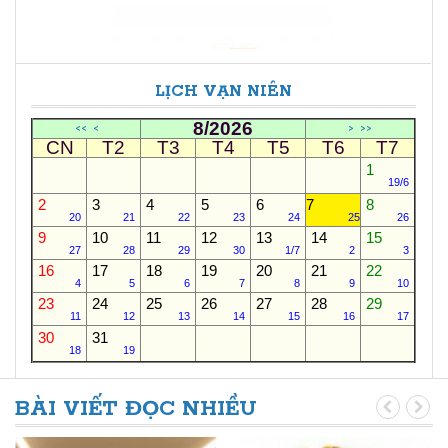
LỊCH VẠN NIÊN
8/2026
<<
<
>
>>
CN
T2
T3
T4
T5
T6
T7
1
19/6
2
3
4
5
6
7
8
20
21
22
23
24
25
26
9
10
11
12
13
14
15
27
28
29
30
1/7
2
3
16
17
18
19
20
21
22
4
5
6
7
8
9
10
23
24
25
26
27
28
29
11
12
13
14
15
16
17
30
31
18
19
BÀI VIẾT ĐỌC NHIỀU