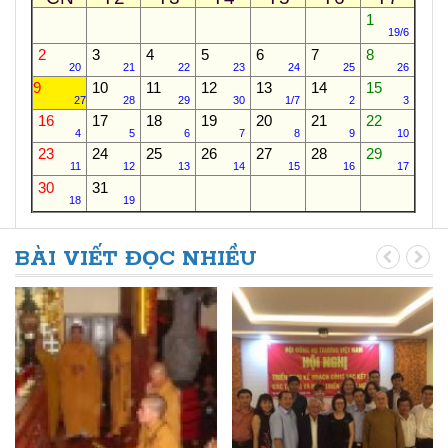
1
19/6
2
3
4
5
6
7
8
20
21
22
23
24
25
26
9
10
11
12
13
14
15
27
28
29
30
1/7
2
3
16
17
18
19
20
21
22
4
5
6
7
8
9
10
23
24
25
26
27
28
29
11
12
13
14
15
16
17
30
31
18
19
BÀI VIẾT ĐỌC NHIỀU