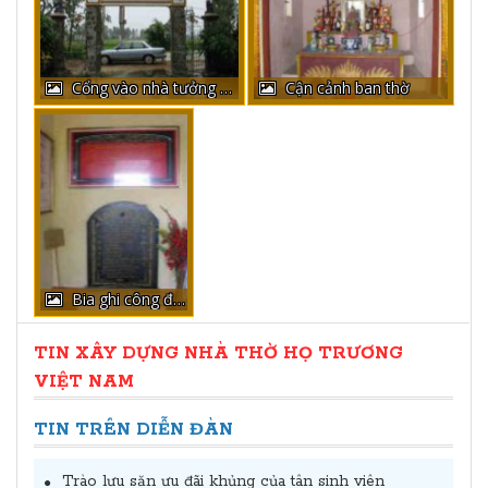
Cổng vào nhà tưởng niệm
Cận cảnh ban thờ
Bia ghi công đức
TIN XÂY DỰNG NHÀ THỜ HỌ TRƯƠNG
VIỆT NAM
TIN TRÊN DIỄN ĐÀN
Trào lưu săn ưu đãi khủng của tân sinh viên