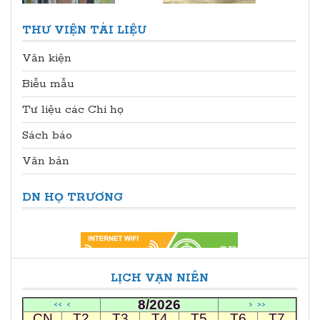
THƯ VIỆN TÀI LIỆU
Văn kiện
Biễu mẫu
Tư liệu các Chi họ
Sách báo
Văn bản
DN HỌ TRƯƠNG
LỊCH VẠN NIÊN
8/2026
<<
<
>
>>
CN
T2
T3
T4
T5
T6
T7