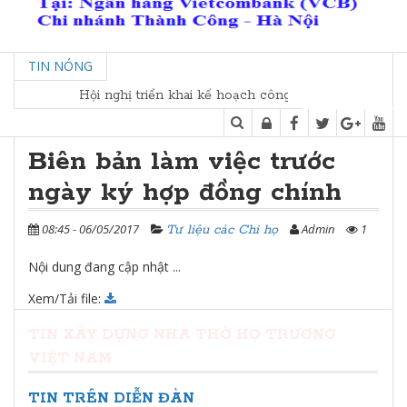
TIN NÓNG
Hội nghị triển khai kế hoạch công tác kết nối các Tộc h
Biên bản làm việc trước
ngày ký hợp đồng chính
08:45 - 06/05/2017
Admin
1
Tư liệu các Chi họ
Nội dung đang cập nhật ...
Xem/Tải file:
TIN XÂY DỰNG NHÀ THỜ HỌ TRƯƠNG
VIỆT NAM
TIN TRÊN DIỄN ĐÀN