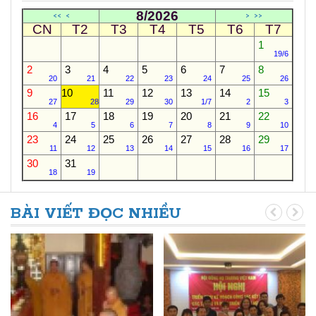
8/2026
<<
<
>
>>
CN
T2
T3
T4
T5
T6
T7
1
19/6
2
3
4
5
6
7
8
20
21
22
23
24
25
26
9
10
11
12
13
14
15
27
28
29
30
1/7
2
3
16
17
18
19
20
21
22
4
5
6
7
8
9
10
23
24
25
26
27
28
29
11
12
13
14
15
16
17
30
31
18
19
BÀI VIẾT ĐỌC NHIỀU