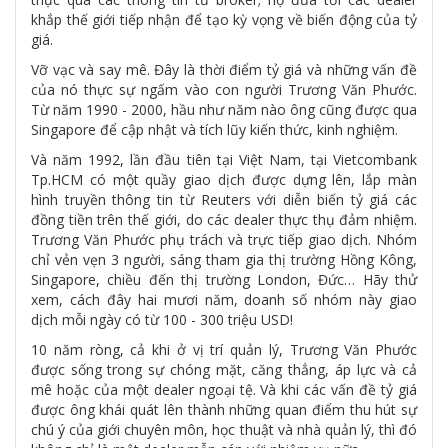
khắp thế giới tiếp nhận để tạo kỳ vọng về biến động của tỷ
giá.
Vỡ vạc và say mê. Đây là thời điểm tỷ giá và những vấn đề
của nó thực sự ngấm vào con người Trương Văn Phước.
Từ năm 1990 - 2000, hầu như năm nào ông cũng được qua
Singapore để cập nhật và tích lũy kiến thức, kinh nghiệm.
Và năm 1992, lần đầu tiên tại Việt Nam, tại Vietcombank
Tp.HCM có một quầy giao dịch được dựng lên, lắp màn
hình truyền thông tin từ Reuters với diễn biến tỷ giá các
đồng tiền trên thế giới, do các dealer thực thụ đảm nhiệm.
Trương Văn Phước phụ trách và trực tiếp giao dịch. Nhóm
chỉ vẻn vẹn 3 người, sáng tham gia thị trường Hồng Kông,
Singapore, chiều đến thị trường London, Đức… Hãy thử
xem, cách đây hai mươi năm, doanh số nhóm này giao
dịch mỗi ngày có từ 100 - 300 triệu USD!
10 năm ròng, cả khi ở vị trí quản lý, Trương Văn Phước
được sống trong sự chóng mặt, căng thẳng, áp lực và cả
mê hoặc của một dealer ngoại tệ. Và khi các vấn đề tỷ giá
được ông khái quát lên thành những quan điểm thu hút sự
chú ý của giới chuyên môn, học thuật và nhà quản lý, thì đó