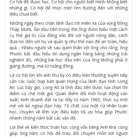
Cơ hội để được học. Cơ hội cho người biết mình không biết
những gì. Cơ hội để mon men tìm đường đến với những
điều chưa biết.
Những ngày theo chân lãnh đạo tới miền xa của vùng Đồng
Tháp Mười, lần đầu tiên trong đời ông được hiểu một cách
cụ thể giá trị của đồng vốn đối với người nông dân, cách
đưa nó đến với họ và quản lý như thế nào để an toàn, hiệu
quả… Nhiều người về sau quen thân với ông cho rằng: ông
Phước bắt đầu hiểu tín dụng ngân hàng bằng những trải
nghiệm đó, những bài học đầu tiên của ông không phải ở
giảng đường, mà từ ruộng đồng.
Là cơ hội lớn khi anh thư ký có điều kiện thường xuyên tiếp
cận các cuộc họp bàn quan trọng của lãnh đạo tỉnh Long
An. Lúc bấy giờ, Long An là tỉnh đầu tiên được lựa chọn thí
điểm cơ chế một giá. Quan điểm đổi mới hoạt động sản
xuất, kinh doanh đặt ra tại đây từ năm 1983, thực sự mới
mẻ với kẻ ngoại đạo này. Tố chất của một cử nhân toán
học, chuyên về lĩnh vực điều kiện tối ưu hóa giúp Phước
nhanh chóng nắm bắt các vấn đề.
Lợi thế về kiến thức toán học cùng vốn tiếng Anh khá cũng
giúp ông nắm cơ hội để trao đổi chuyên môn với người