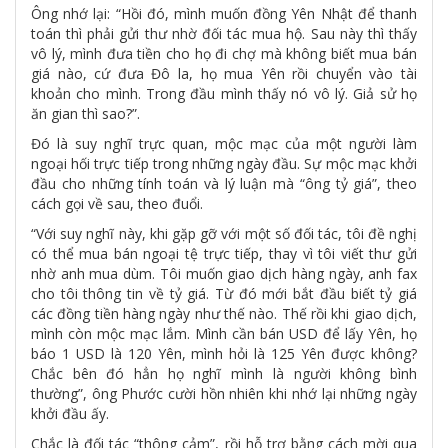
Ông nhớ lại: “Hồi đó, mình muốn đồng Yên Nhật để thanh
toán thì phải gửi thư nhờ đối tác mua hộ. Sau này thì thấy
vô lý, mình đưa tiền cho họ đi chợ mà không biết mua bán
giá nào, cứ đưa Đô la, họ mua Yên rồi chuyển vào tài
khoản cho mình. Trong đầu mình thấy nó vô lý. Giả sử họ
ăn gian thì sao?”.
Đó là suy nghĩ trực quan, mộc mạc của một người làm
ngoại hối trực tiếp trong những ngày đầu. Sự mộc mạc khởi
đầu cho những tính toán và lý luận mà “ông tỷ giá”, theo
cách gọi về sau, theo đuổi.
“Với suy nghĩ này, khi gặp gỡ với một số đối tác, tôi đề nghị
có thể mua bán ngoại tệ trực tiếp, thay vì tôi viết thư gửi
nhờ anh mua dùm. Tôi muốn giao dịch hàng ngày, anh fax
cho tôi thông tin về tỷ giá. Từ đó mới bắt đầu biết tỷ giá
các đồng tiền hàng ngày như thế nào. Thế rồi khi giao dịch,
mình còn mộc mạc lắm. Mình cần bán USD để lấy Yên, họ
báo 1 USD là 120 Yên, mình hỏi là 125 Yên được không?
Chắc bên đó hẳn họ nghĩ mình là người không bình
thường”, ông Phước cười hồn nhiên khi nhớ lại những ngày
khởi đầu ấy.
Chắc là đối tác “thông cảm”, rồi hỗ trợ bằng cách mời qua