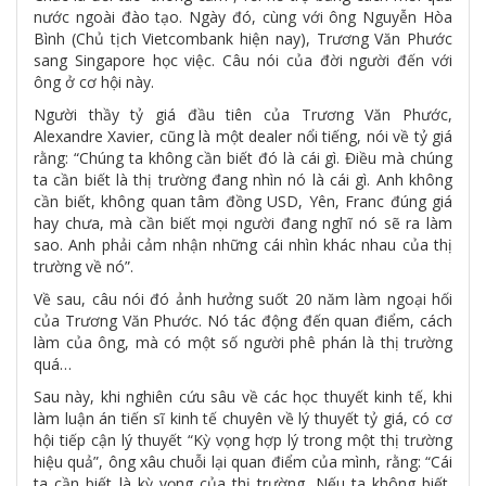
nước ngoài đào tạo. Ngày đó, cùng với ông Nguyễn Hòa
Bình (Chủ tịch Vietcombank hiện nay), Trương Văn Phước
sang Singapore học việc. Câu nói của đời người đến với
ông ở cơ hội này.
Người thầy tỷ giá đầu tiên của Trương Văn Phước,
Alexandre Xavier, cũng là một dealer nổi tiếng, nói về tỷ giá
rằng: “Chúng ta không cần biết đó là cái gì. Điều mà chúng
ta cần biết là thị trường đang nhìn nó là cái gì. Anh không
cần biết, không quan tâm đồng USD, Yên, Franc đúng giá
hay chưa, mà cần biết mọi người đang nghĩ nó sẽ ra làm
sao. Anh phải cảm nhận những cái nhìn khác nhau của thị
trường về nó”.
Về sau, câu nói đó ảnh hưởng suốt 20 năm làm ngoại hối
của Trương Văn Phước. Nó tác động đến quan điểm, cách
làm của ông, mà có một số người phê phán là thị trường
quá…
Sau này, khi nghiên cứu sâu về các học thuyết kinh tế, khi
làm luận án tiến sĩ kinh tế chuyên về lý thuyết tỷ giá, có cơ
hội tiếp cận lý thuyết “Kỳ vọng hợp lý trong một thị trường
hiệu quả”, ông xâu chuỗi lại quan điểm của mình, rằng: “Cái
ta cần biết là kỳ vọng của thị trường. Nếu ta không biết,