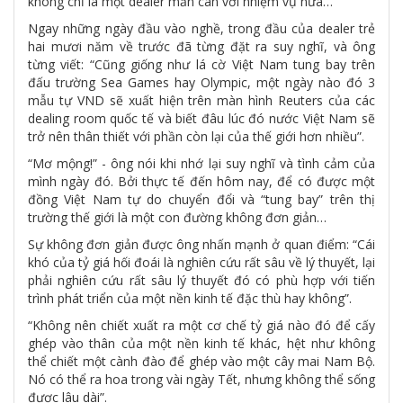
không chỉ là một dealer mẫn cán với nhiệm vụ nữa…
Ngay những ngày đầu vào nghề, trong đầu của dealer trẻ
hai mươi năm về trước đã từng đặt ra suy nghĩ, và ông
từng viết: “Cũng giống như lá cờ Việt Nam tung bay trên
đấu trường Sea Games hay Olympic, một ngày nào đó 3
mẫu tự VND sẽ xuất hiện trên màn hình Reuters của các
dealing room quốc tế và biết đâu lúc đó nước Việt Nam sẽ
trở nên thân thiết với phần còn lại của thế giới hơn nhiều”.
“Mơ mộng!” - ông nói khi nhớ lại suy nghĩ và tình cảm của
mình ngày đó. Bởi thực tế đến hôm nay, để có được một
đồng Việt Nam tự do chuyển đổi và “tung bay” trên thị
trường thế giới là một con đường không đơn giản…
Sự không đơn giản được ông nhấn mạnh ở quan điểm: “Cái
khó của tỷ giá hối đoái là nghiên cứu rất sâu về lý thuyết, lại
phải nghiên cứu rất sâu lý thuyết đó có phù hợp với tiến
trình phát triển của một nền kinh tế đặc thù hay không”.
“Không nên chiết xuất ra một cơ chế tỷ giá nào đó để cấy
ghép vào thân của một nền kinh tế khác, hệt như không
thể chiết một cành đào để ghép vào một cây mai Nam Bộ.
Nó có thể ra hoa trong vài ngày Tết, nhưng không thể sống
được lâu dài”.