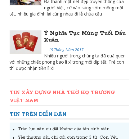
Đã thành một nét đẹp truyền thống của
người Việt, cứ vào sáng sớm mồng một
tết, nhiều gia đình lại cùng nhau đi lễ chùa cầu
Ý Nghĩa Tục Mừng Tuổi Đầu
Xuân
— 19 Tháng Năm 2017
Nhiều người trong chúng ta đã quá quen
với những chiếc phong bao lì xì trong mỗi dịp tết. Trẻ con
thì được nhận tiền lì xì
TIN XÂY DỰNG NHÀ THỜ HỌ TRƯƠNG
VIỆT NAM
TIN TRÊN DIỄN ĐÀN
Trào lưu săn ưu đãi khủng của tân sinh viên
Yêu thương đâu chỉ gói gọn trong 3 từ 'Con Yêu