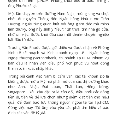
quyết định lên Tp.HCM. Nhưng chưa biết đi đâu, làm gì”,
ông Phước kể lại.
Một lần chạy xe trên đường Hàm Nghi, mông lung và chợt
nhớ tới nguyên Thống đốc Ngân hàng Nhà nước Trần
Dương, người từng quen biết với ông giám đốc mà mình
làm thư ký, ông nảy sinh ý “liều”: 12h trưa, tìm nhà gõ cửa,
nhờ xin việc. Bước khởi đầu của một dealer chuyên nghiệp
bắt đầu từ đây.
Trương Văn Phước được giới thiệu và được nhận về Phòng
Kinh tế kế hoạch và Kinh doanh ngoại tệ - Ngân hàng
Ngoại thương (Vietcombank) chi nhánh Tp.HCM. Nhiệm vụ
ban đầu là nhân viên điều phối vốn phục vụ hoạt động
thanh toán xuất nhập khẩu.
Trong bối cảnh Việt Nam bị cấm vận, các tài khoản Đô la
không được mở ở Mỹ mà phải mở qua các thị trường khác
như Anh, Nhật, Đài Loan, Thái Lan, Hồng Kông,
Singapore… Yêu cầu đặt ra là cân đối, điều phối các dòng
tiền đi, tiền về để lựa chọn những điểm đặt tiền cho hiệu
quả, để đảm bảo lưu thông nguồn ngoại tệ tại Tp.HCM.
Công việc này đặt ông vào yêu cầu phải tìm hiểu và xác
định các vấn đề tỷ giá.