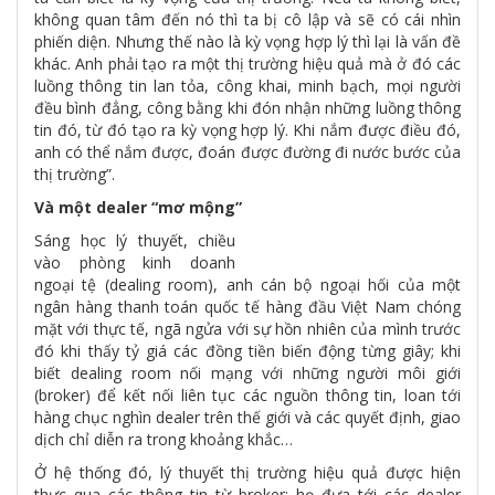
không quan tâm đến nó thì ta bị cô lập và sẽ có cái nhìn
phiến diện. Nhưng thế nào là kỳ vọng hợp lý thì lại là vấn đề
khác. Anh phải tạo ra một thị trường hiệu quả mà ở đó các
luồng thông tin lan tỏa, công khai, minh bạch, mọi người
đều bình đẳng, công bằng khi đón nhận những luồng thông
tin đó, từ đó tạo ra kỳ vọng hợp lý. Khi nắm được điều đó,
anh có thể nắm được, đoán được đường đi nước bước của
thị trường”.
Và một dealer “mơ mộng”
Sáng học lý thuyết, chiều
vào phòng kinh doanh
ngoại tệ (dealing room), anh cán bộ ngoại hối của một
ngân hàng thanh toán quốc tế hàng đầu Việt Nam chóng
mặt với thực tế, ngã ngửa với sự hồn nhiên của mình trước
đó khi thấy tỷ giá các đồng tiền biến động từng giây; khi
biết dealing room nối mạng với những người môi giới
(broker) để kết nối liên tục các nguồn thông tin, loan tới
hàng chục nghìn dealer trên thế giới và các quyết định, giao
dịch chỉ diễn ra trong khoảng khắc…
Ở hệ thống đó, lý thuyết thị trường hiệu quả được hiện
thực qua các thông tin từ broker; họ đưa tới các dealer