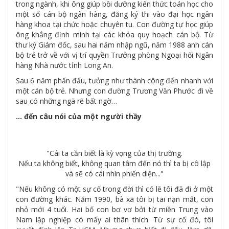
trong ngành, khi ông giúp bồi dưỡng kiến thức toán học cho
một số cán bộ ngân hàng, đăng ký thi vào đại học ngân
hàng khoa tại chức hoặc chuyên tu. Con đường tự học giúp
ông khẳng định mình tại các khóa quy hoạch cán bộ. Từ
thư ký Giám đốc, sau hai năm nhập ngũ, năm 1988 anh cán
bộ trẻ trở về với vị trí quyền Trưởng phòng Ngoại hối Ngân
hàng Nhà nước tỉnh Long An.
Sau 6 năm phấn đấu, tưởng như thành công đến nhanh với
một cán bộ trẻ. Nhưng con đường Trương Văn Phước đi về
sau có những ngã rẽ bất ngờ…
… đến câu nói của một người thầy
"Cái ta cần biết là kỳ vọng của thị trường.
Nếu ta không biết, không quan tâm đến nó thì ta bị cô lập
và sẽ có cái nhìn phiến diện..."
"Nếu không có một sự cố trong đời thì có lẽ tôi đã đi ở một
con đường khác. Năm 1990, bà xã tôi bị tai nạn mất, con
nhỏ mới 4 tuổi. Hai bố con bơ vơ bởi từ miền Trung vào
Nam lập nghiệp có mấy ai thân thích. Từ sự cố đó, tôi