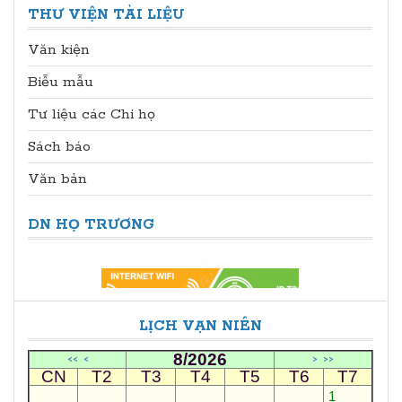
THƯ VIỆN TÀI LIỆU
Văn kiện
Biễu mẫu
Tư liệu các Chi họ
Sách báo
Văn bản
DN HỌ TRƯƠNG
LỊCH VẠN NIÊN
8/2026
<<
<
>
>>
CN
T2
T3
T4
T5
T6
T7
1