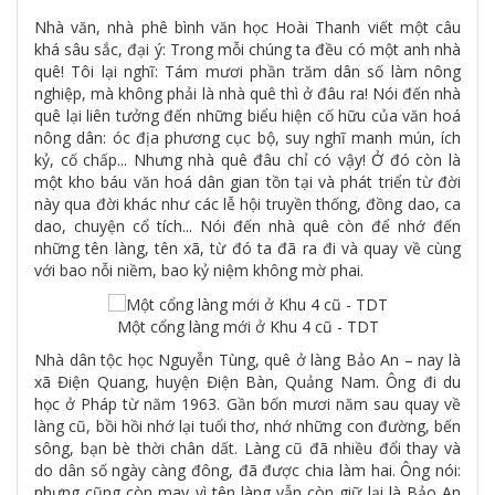
Nhà văn, nhà phê bình văn học Hoài Thanh viết một câu
khá sâu sắc, đại ý: Trong mỗi chúng ta đều có một anh nhà
quê! Tôi lại nghĩ: Tám mươi phần trăm dân số làm nông
nghiệp, mà không phải là nhà quê thì ở đâu ra! Nói đến nhà
quê lại liên tưởng đến những biểu hiện cố hữu của văn hoá
nông dân: óc địa phương cục bộ, suy nghĩ manh mún, ích
kỷ, cố chấp... Nhưng nhà quê đâu chỉ có vậy! Ở đó còn là
một kho báu văn hoá dân gian tồn tại và phát triển từ đời
này qua đời khác như các lễ hội truyền thống, đồng dao, ca
dao, chuyện cổ tích... Nói đến nhà quê còn để nhớ đến
những tên làng, tên xã, từ đó ta đã ra đi và quay về cùng
với bao nỗi niềm, bao kỷ niệm không mờ phai.
Một cổng làng mới ở Khu 4 cũ - TDT
Nhà dân tộc học Nguyễn Tùng, quê ở làng Bảo An – nay là
xã Điện Quang, huyện Điện Bàn, Quảng Nam. Ông đi du
học ở Pháp từ năm 1963. Gần bốn mươi năm sau quay về
làng cũ, bồi hồi nhớ lại tuổi thơ, nhớ những con đường, bến
sông, bạn bè thời chân dất. Làng cũ đã nhiều đổi thay và
do dân số ngày càng đông, đã được chia làm hai. Ông nói:
nhưng cũng còn may vì tên làng vẫn còn giữ lại là Bảo An