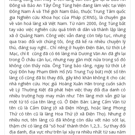
Đông và Bảo An Tây! Ông Tùng hiện đang làm việc tại Viện
Đông Nam Á và Thế giới Nam Đảo, thuộc Trung Tâm quốc
gia Nghiên cứu Khoa học của Pháp (CRNS), là chuyên gia
về văn hoá làng xã Việt Nam. Từ năm 2000, ông Tùng bắt
tay vào việc nghiên cứu quá trình di dân và thành lập làng
xã ở Quảng Nam. Công việc vẫn đang còn tiếp tục, nhưng
qua trao đổi với chúng tôi, ông đã kể ra nhiều chuyện lý
thú, đáng suy nghĩ... Chỉ riêng ở huyện Điện Bàn, từ thời Lê
Mạc, chí ít cũng đã có 66 làng mà Dương Văn An đã ghi lại
trong Ô châu cận lục, nhưng nay gần một nửa trong số đó
không còn thấy nữa. Ông Tùng bảo rằng, ngay từ thời Lê
Quý Đôn hay Phạm Đình Hổ (Vũ Trung Tuỳ bút) một số tên
làng cổ cũng đã bị thay đổi, gây khó khăn không ít cho các
nhà nghiên cứu. Học giả Hoàng Xuân Hãn trong cuốn sách
về Lý Thường Kiệt đã phát hiện việc thay đổi địa danh có
nhiều trường hợp may mắn như: Tên làng mới vẫn giữ lại
một từ tố của tên làng cũ. Ở Điện Bàn: Làng Cẩm Văn từ
tên cũ là Cẩm Đăng (ở xã Điện Hồng), hoặc làng Phong
Thử có tên cũ là làng Hoa Thử (ở xã Điện Thọ). Nhưng ở
nhiều nơi, tên làng cũ đã không còn dấu vết nào sót lại,
thậm chí có làng đã “số hoá” thành thôn 1,2,3... Sự thay đổi
địa danh, địa vực như trên lại xảy ra nhiều nhất từ sau năm