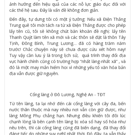
ảnh hưởng đến hiệu quả của các nỗ lực giáo dục đối với
các thế hệ sau. Đây là vấn đề không đơn giản.
Đến đây, tự dưng tôi có một ý tưởng: Nếu xã Điện Thắng
Trung quê tôi mới tách ra từ xã Điện Thắng được cho phép
lấy tên cũ, tôi sẽ không chút băn khoăn đề nghị: lấy tên
Thanh Quýt làm tên xã mới và các thôn sẽ đặt là thôn Tây
Tịnh, Đông Bình, Trung Lương… đã có hàng trăm năm
trước! Chắc chuyện này sẽ chưa được cứu xét hôm nay!
Tuy vậy cần lưu ý là trong lịch sử, quá trình thay đổi địa
vực hành chính cũng có trường hợp “nhất làng-nhất xã” , và
đó là một may mắn hiếm hoi vì những yếu tố văn hóa bản
địa vẫn được giữ nguyên.
Cổng làng ở Đô Lương, Nghệ An - TĐT
Từ tên làng, ta lại nhớ đến cái cổng làng với cây đa, bến
nước thân thuộc mà nay nhiều nơi vẫn còn giữ được, như
làng Mông Phụ chẳng hạn. Nhưng điều khiến tôi đôi lúc
chạnh lòng là bên cạnh tên làng bị xóa sổ hay số hóa như
nêu trên, thì cái cổng làng cũng đã biến dạng, đã thay đổi
đáng tiếc do những suy nghĩ nhất thời. Đó đây, ta vẫn thấy