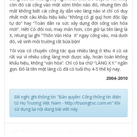
còn đó cái cổng vào một xóm thôn nào đó, nhưng tìm đỏ
mắt không biết cái cổng ấy dẫn vào làng nào vì chỉ có duy
nhất một câu khẩu hiệu kiểu “Không có gì quý hơn độc lập
tự do” hay “Toàn dân ra sức xây dựng đời sống văn hóa
mới”. Hết! Có đôi nơi, may mắn hơn, còn giữ lại tên làng là
X, nhưng lại ghi “Thôn Văn Hóa X” ngay cổng vào, mà dưới
đó, vệ sinh môi trường rất bừa bộn!
Tôi vừa có chuyến công tác qua nhiều làng ở khu 4 cũ và
rất vui vì nhiều cổng làng mới được xây, hoàn toàn không
khẩu hiệu, không “văn hóa”. Chỉ có ba chữ “LÀNG X.Y.” ngắn
gọn. Đó là tên một làng cũ đã có tuổi thọ 4-5 thế kỷ nay.
2004-2010
Đề nghị ghi thông tin "Bản quyền: Cổng thông tin điện
tử Họ Trương Việt Nam - http://truongtoc.com.vn" khi
sử dụng lại nội dung bài viết này
TIN XÂY DỰNG NHÀ THỜ HỌ TRƯƠNG