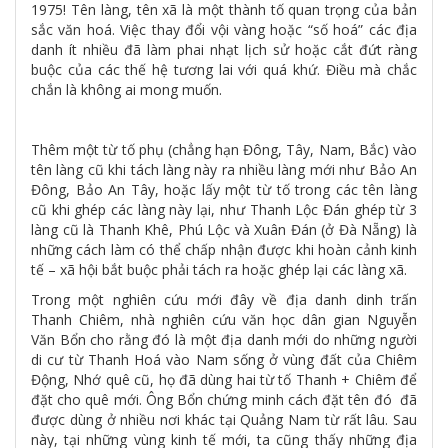
1975! Tên làng, tên xã là một thành tố quan trọng của bản
sắc văn hoá. Việc thay đổi vội vàng hoặc “số hoá” các địa
danh ít nhiều đã làm phai nhạt lịch sử hoặc cắt đứt ràng
buộc của các thế hệ tương lai với quá khứ. Điều mà chắc
chắn là không ai mong muốn.
Thêm một từ tố phụ (chẳng hạn Đông, Tây, Nam, Bắc) vào
tên làng cũ khi tách làng này ra nhiều làng mới như Bảo An
Đông, Bảo An Tây, hoặc lấy một từ tố trong các tên làng
cũ khi ghép các làng này lại, như Thanh Lộc Đán ghép từ 3
làng cũ là Thanh Khê, Phú Lộc và Xuân Đán (ở Đà Nẵng) là
những cách làm có thể chấp nhận được khi hoàn cảnh kinh
tế – xã hội bắt buộc phải tách ra hoặc ghép lại các làng xã.
Trong một nghiên cứu mới đây về địa danh dinh trấn
Thanh Chiêm, nhà nghiên cứu văn học dân gian Nguyễn
Văn Bổn cho rằng đó là một địa danh mới do những người
di cư từ Thanh Hoá vào Nam sống ở vùng đất của Chiêm
Động, Nhớ quê cũ, họ đã dùng hai từ tố Thanh + Chiêm để
đặt cho quê mới. Ông Bổn chứng minh cách đặt tên đó đã
được dùng ở nhiều nơi khác tại Quảng Nam từ rất lâu. Sau
này, tại những vùng kinh tế mới, ta cũng thấy những địa