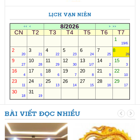
LỊCH VẠN NIÊN
8/2026
<<
<
>
>>
CN
T2
T3
T4
T5
T6
T7
1
19/6
2
3
4
5
6
7
8
20
21
22
23
24
25
26
9
10
11
12
13
14
15
27
28
29
30
1/7
2
3
16
17
18
19
20
21
22
4
5
6
7
8
9
10
23
24
25
26
27
28
29
11
12
13
14
15
16
17
30
31
18
19
BÀI VIẾT ĐỌC NHIỀU