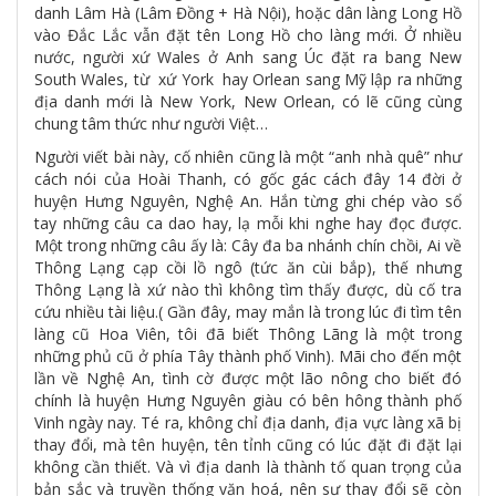
danh Lâm Hà (Lâm Đồng + Hà Nội), hoặc dân làng Long Hồ
vào Đắc Lắc vẫn đặt tên Long Hồ cho làng mới. Ở nhiều
nước, người xứ Wales ở Anh sang Úc đặt ra bang New
South Wales, từ xứ York hay Orlean sang Mỹ lập ra những
địa danh mới là New York, New Orlean, có lẽ cũng cùng
chung tâm thức như người Việt…
Người viết bài này, cố nhiên cũng là một “anh nhà quê” như
cách nói của Hoài Thanh, có gốc gác cách đây 14 đời ở
huyện Hưng Nguyên, Nghệ An. Hắn từng ghi chép vào sổ
tay những câu ca dao hay, lạ mỗi khi nghe hay đọc được.
Một trong những câu ấy là: Cây đa ba nhánh chín chồi, Ai về
Thông Lạng cạp cồi lồ ngô (tức ăn cùi bắp), thế nhưng
Thông Lạng là xứ nào thì không tìm thấy được, dù cố tra
cứu nhiều tài liệu.( Gần đây, may mắn là trong lúc đi tìm tên
làng cũ Hoa Viên, tôi đã biết Thông Lãng là một trong
những phủ cũ ở phía Tây thành phố Vinh). Mãi cho đến một
lần về Nghệ An, tình cờ được một lão nông cho biết đó
chính là huyện Hưng Nguyên giàu có bên hông thành phố
Vinh ngày nay. Té ra, không chỉ địa danh, địa vực làng xã bị
thay đổi, mà tên huyện, tên tỉnh cũng có lúc đặt đi đặt lại
không cần thiết. Và vì địa danh là thành tố quan trọng của
bản sắc và truyền thống văn hoá, nên sự thay đổi sẽ còn